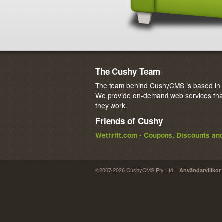
The Cushy Team
The team behind CushyCMS is based in M
We provide on-demand web services that
they work.
Friends of Cushy
Wethrift.com - Coupons, Discounts a
©2007-2026 CushyCMS Pty. Ltd. |
Användarvillkor