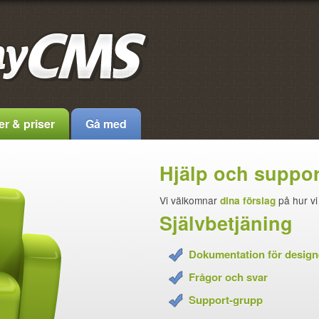
r & priser
Gå med
Hjälp och suppor
Vi välkomnar
dina förslag
på hur v
Självbetjäning
Dokumentation för design
Frågor och svar
Support-grupp