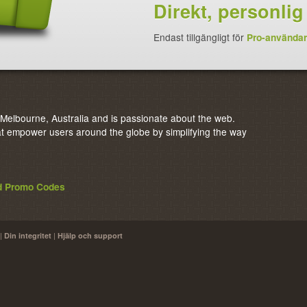
Direkt, personli
Endast tillgängligt för
Pro-använda
elbourne, Australia and is passionate about the web.
 empower users around the globe by simplifying the way
nd Promo Codes
|
|
Din integritet
Hjälp och support