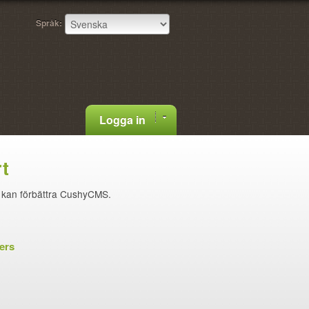
Språk:
Logga in
t
i kan förbättra CushyCMS.
ers