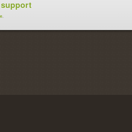
g support
re
.