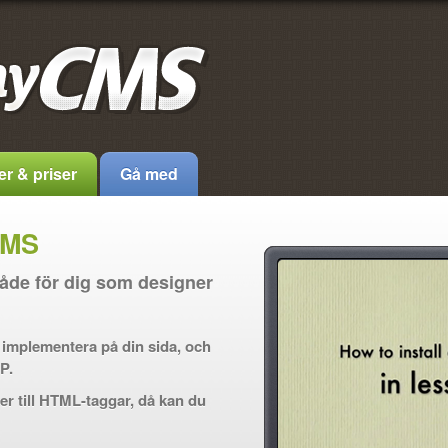
r & priser
Gå med
 CMS
åde för dig som designer
t implementera på din sida, och
P.
er till HTML-taggar, då kan du