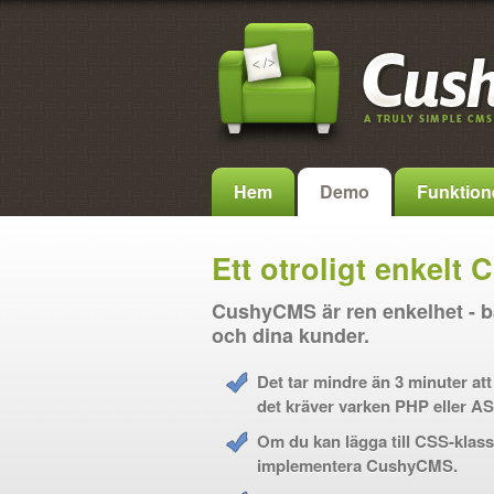
Hem
Demo
Funktione
Ett otroligt enkelt
CushyCMS är ren enkelhet - b
och dina kunder.
Det tar mindre än 3 minuter at
det kräver varken PHP eller AS
Om du kan lägga till CSS-klass
implementera CushyCMS.