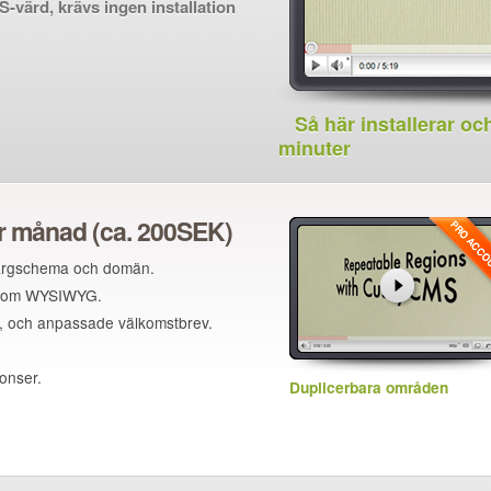
ärd, krävs ingen installation
Så här installerar oc
minuter
er månad (ca. 200SEK)
 färgschema och domän.
r inom WYSIWYG.
t, och anpassade välkomstbrev.
onser.
Duplicerbara områden