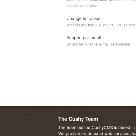
avez besoin d'aide.
Change le tracker
Accéder aux flux RSS pour suivre les ch
Support par email
Un soutien direct et e-mail personnelle
The Cushy Team
The team behind CushyCMS is based in M
We provide on-demand web services that