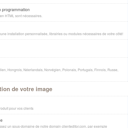
n programmation
en HTML sont nécessaires.
une installation personnalisée, librairies ou modules nécessaires de votre côté!
lien, Hongrois, Néerlandais, Norvégien, Polonais, Portugais, Finnois, Russe,
tion de votre image
duit pour vos clients
ne
issez un sous-domaine de notre domain clienteditor.com, par exemple