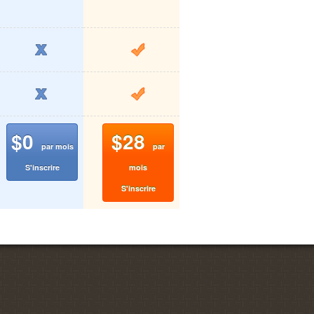
$0
$28
par mois
par
S'inscrire
mois
S'inscrire