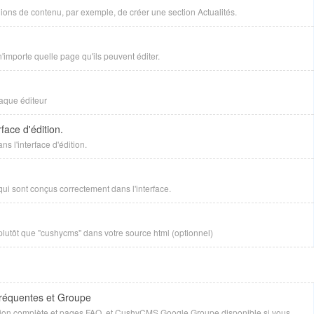
ions de contenu, par exemple, de créer une section Actualités.
n'importe quelle page qu'ils peuvent éditer.
haque éditeur
face d'édition.
s l'interface d'édition.
qui sont conçus correctement dans l'interface.
" plutôt que "cushycms" dans votre source html (optionnel)
fréquentes et Groupe
ion complète et pages FAQ, et CushyCMS Google Groupe disponible si vous