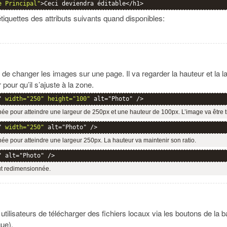
e Principal"
>Ceci deviendra éditable</h1>
iquettes des attributs suivants quand disponibles:
e changer les images sur une page. Il va regarder la hauteur et la la
pour qu’il s’ajuste à la zone.
" 
width="250" height="100"
 alt="Photo" />
ée pour atteindre une largeur de 250px et une hauteur de 100px. L’image va être 
" 
width="250"
 alt="Photo" />
ée pour atteindre une largeur 250px. La hauteur va maintenir son ratio.
" alt="Photo" />
ut redimensionnée.
isateurs de télécharger des fichiers locaux via les boutons de la ba
ue).