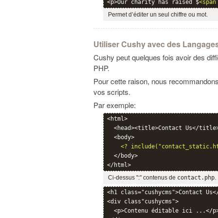
<p>Our charity has raised $
<span
Permet d’éditer un seul chiffre ou mot.
Utiliser Cushy avec des Langages
Cushy peut quelques fois avoir des diff
PHP.
Pour cette raison, nous recommandons f
vos scripts.
Par exemple:
<html>

  <head><title>Contact Us</title>
  <body>

<? include("contact_static.h
  </body>

Ci-dessus ":" contenus de
contact.php
.
<h1 class="cushycms">Contact Us</
<div class"cushycms">

  <p>Contenu éditable ici ...</p>