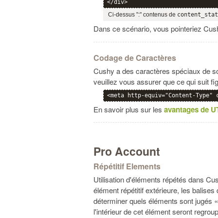
Ci-dessus ":" contenus de
content_stat
Dans ce scénario, vous pointeriez Cush
Codage de Caractères
Cushy a des caractères spéciaux de sor
veuillez vous assurer que ce qui suit f
<meta http-equiv="Content-Type" 
En savoir plus sur les
avantages de U
Pro Account
Répétitif Elements
Utilisation d'éléments répétés dans Cu
élément répétitif extérieure, les balises
déterminer quels éléments sont jugés «r
l'intérieur de cet élément seront regrou