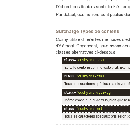
D’abord, ces fichiers sont stockés temp
Par défaut, ces fichiers sont publiés d
Surcharge Types de contenu
Cushy utilise différentes méthodes d’é
d’élément. Cependant, nous avons consc
classes alternatives ci-dessous:
class=
"cushycms-text"
Edite le contenu comme texte brut. Exemple 
class=
"cushycms-html"
Tous les caractères spéciaux saisis vont 
class=
"cushycms-wysiwyg"
Même chose que ci-dessus, bien que le réda
class=
"cushycms-xml"
Tous les caractères spéciaux pris seront c