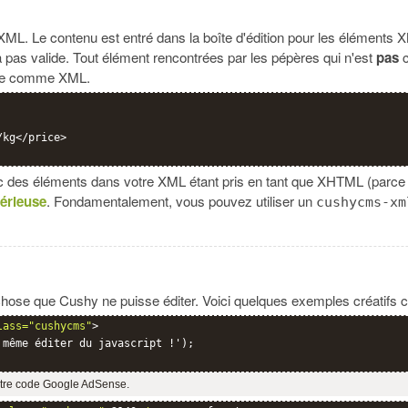
XML. Le contenu est entré dans la boîte d'édition pour les éléments
pas valide. Tout élément rencontrées par les pépères qui n'est
pas
c
itée comme XML.
kg</price>

 des éléments dans votre XML étant pris en tant que XHTML (parce q
périeuse
. Fondamentalement, vous pouvez utiliser un
cushycms-xm
nd-chose que Cushy ne puisse éditer. Voici quelques exemples créatifs 
lass="cushycms"
>

même éditer du javascript !');

votre code Google AdSense.