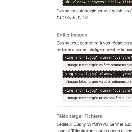
<h1 class="cushycms" 
title="Titr
Cushy va automagiquement saisir les ét
,
,
title
alt
id
Editer Images
Cushy peut permettre à vos rédacteurs d
redimensionner intelligemment le fichier 
<img src="1.jpg" class="cushycms
L’image téléchargée va être redimensionn
<img src="1.jpg" class="cushycms
L’image téléchargée va être redimensionn
<img src="1.jpg" class="cushycms
L’image téléchargée ne va pas être du to
Télécharger Fichiers
L’éditeur Cushy WYSIWYG permet aux util
l’onglet
Télécharger
sur le popup dialog