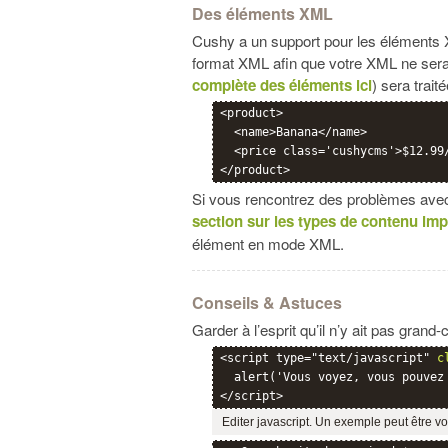
Des éléments XML
Cushy a un support pour les éléments 
format XML afin que votre XML ne sera 
complète des éléments ici
) sera tra
<product>

  <name>Banana</name>

  <price class='cushycms'>$12.99/
Si vous rencontrez des problèmes avec
section sur les types de contenu im
élément en mode XML.
Conseils & Astuces
Garder à l’esprit qu’il n’y ait pas gra
<script type="text/javascript" 
c
  alert('Vous voyez, vous pouvez 
Editer javascript. Un exemple peut être 