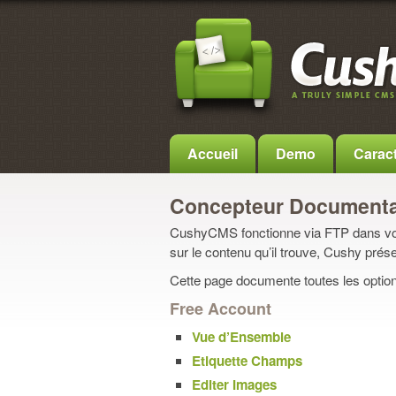
Accueil
Demo
Caract
Concepteur Documenta
CushyCMS fonctionne via FTP dans votr
sur le contenu qu’il trouve, Cushy prése
Cette page documente toutes les optio
Free Account
Vue d’Ensemble
Etiquette Champs
Editer Images