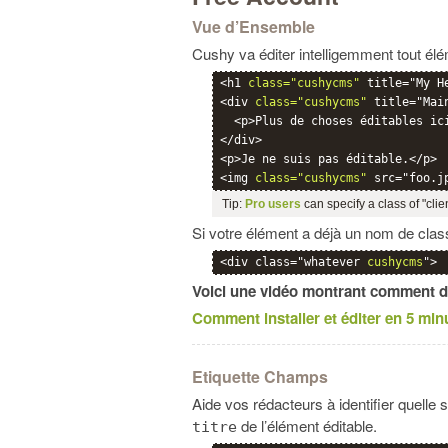
Vue d’Ensemble
Cushy va éditer intelligemment tout é
<h1 
class="cushycms"
 title="My H
<div 
class="cushycms"
 title="Main
  <p>Plus de choses éditables ici
</div>

<p>Je ne suis pas éditable.</p>

<img 
class="cushycms"
Tip:
Pro users
can specify a class of "clie
Si votre élément a déjà un nom de cla
<div class="whatever 
cushycms
">
Voici une vidéo montrant comment 
Comment installer et éditer en 5 min
Etiquette Champs
Aide vos rédacteurs à identifier quelle s
de l’élément éditable.
titre