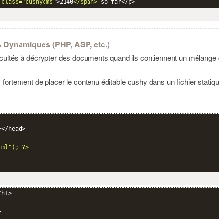
 class="cushycms"
>2140
</span>
 so far</p>
 Dynamiques (PHP, ASP, etc.)
icultés à décrypter des documents quand ils contiennent un mélange d
ortement de placer le contenu éditable cushy dans un fichier statiqu
</head>

tml"); ?>
h1>


