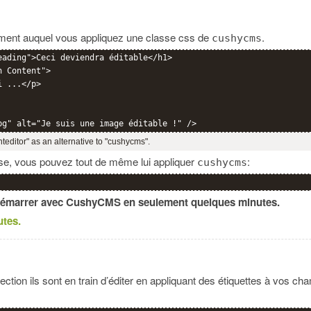
lément auquel vous appliquez une classe css de
.
cushycms
eading">Ceci deviendra éditable</h1>

 Content">

 ...</p>

nteditor" as an alternative to "cushycms".
sse, vous pouvez tout de même lui appliquer
:
cushycms
démarrer avec CushyCMS en seulement quelques minutes.
utes.
ection ils sont en train d’éditer en appliquant des étiquettes à vos cha