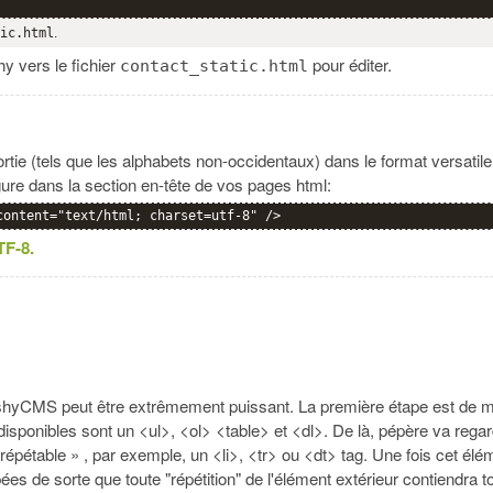
ic.html
.
y vers le fichier
pour éditer.
contact_static.html
tie (tels que les alphabets non-occidentaux) dans le format versatil
igure dans la section en-tête de vos pages html:
content="text/html; charset=utf-8" />
TF-8.
shyCMS peut être extrêmement puissant. La première étape est de met
 disponibles sont un <ul>, <ol> <table> et <dl>. De là, pépère va regard
épétable » , par exemple, un <li>, <tr> ou <dt> tag. Une fois cet élém
pées de sorte que toute "répétition" de l'élément extérieur contiendra 