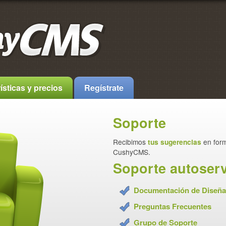
ísticas y precios
Regístrate
Soporte
Recibimos
tus sugerencias
en for
CushyCMS.
Soporte autoser
Documentación de Diseñ
Preguntas Frecuentes
Grupo de Soporte