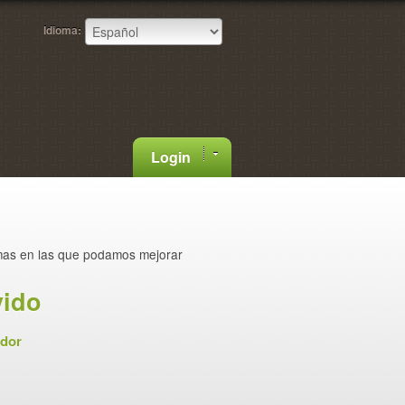
Idioma:
Login
mas en las que podamos mejorar
vido
ador