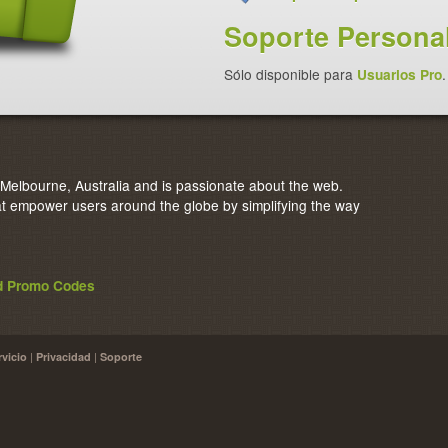
Soporte Personal
Sólo disponible para
Usuarios Pro
.
elbourne, Australia and is passionate about the web.
 empower users around the globe by simplifying the way
nd Promo Codes
|
|
rvicio
Privacidad
Soporte