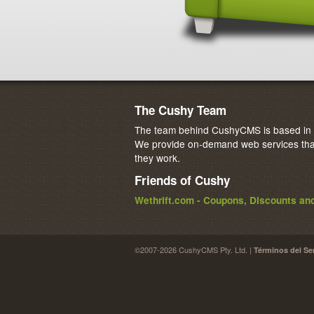
The Cushy Team
The team behind CushyCMS is based in M
We provide on-demand web services that
they work.
Friends of Cushy
Wethrift.com - Coupons, Discounts a
©2007-2026 CushyCMS Pty. Ltd. |
Términos del Se