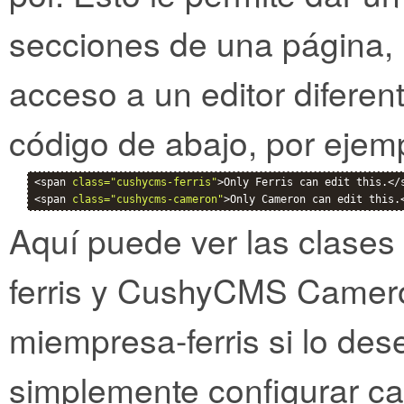
secciones de una página,
acceso a un editor diferen
código de abajo, por ejem
<span 
class="cushycms-ferris"
>Only Ferris can edit this.</s
<span 
class="cushycms-cameron"
>Only Cameron can edit this.
Aquí puede ver las clase
ferris y CushyCMS Camero
miempresa-ferris si lo de
simplemente configurar ca