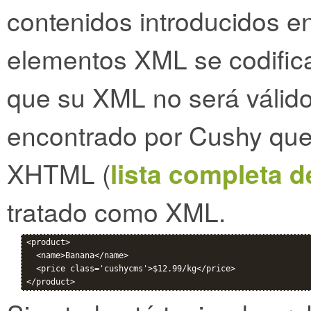
contenidos introducidos en
elementos XML se codific
que su XML no será válido
encontrado por Cushy que
XHTML (
lista completa d
tratado como XML.
<product>

  <name>Banana</name>

  <price class='cushycms'>$12.99/kg</price>
