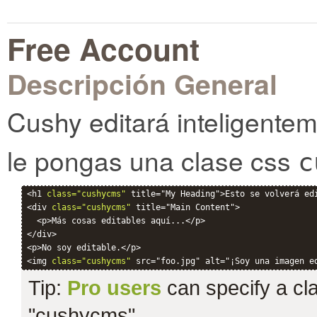
Free Account
Descripción General
Cushy editará inteligente
le pongas una clase css
c
<h1 
class="cushycms"
 title="My Heading">Esto se volverá edi
<div 
class="cushycms"
 title="Main Content">

  <p>Más cosas editables aquí...</p>

</div>

<p>No soy editable.</p>

<img 
class="cushycms"
Tip:
Pro users
can specify a clas
"cushycms".