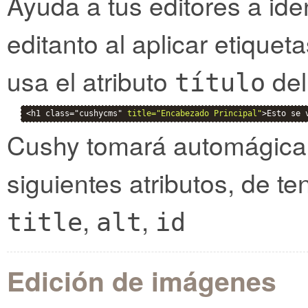
Ayuda a tus editores a ide
editanto al aplicar etique
usa el atributo
del
título
<h1 class="cushycms" 
title="Encabezado Principal"
>Esto se 
Cushy tomará automágicam
siguientes atributos, de ten
,
,
title
alt
id
Edición de imágenes