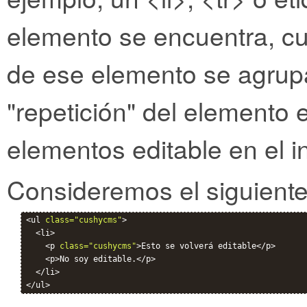
elemento se encuentra, cua
de ese elemento se agrup
"repetición" del elemento 
elementos editable en el in
Consideremos el siguiente
<ul 
class="cushycms"
>

  <li>

    <p 
class="cushycms"
>Esto se volverá editable</p>

    <p>No soy editable.</p>

  </li>
