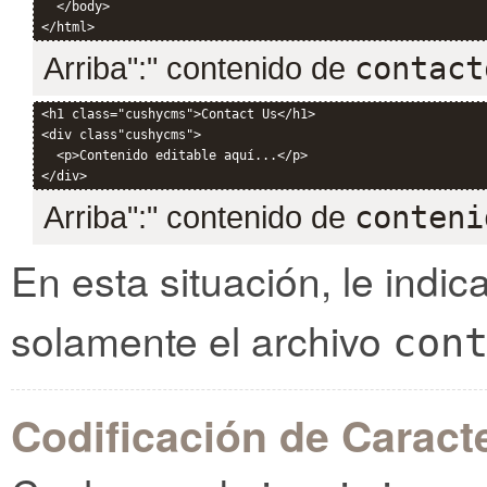
  </body>

Arriba":" contenido de
contact
<h1 class="cushycms">Contact Us</h1>

<div class"cushycms">

  <p>Contenido editable aquí...</p>

Arriba":" contenido de
conteni
En esta situación, le indi
solamente el archivo
con
Codificación de Caract