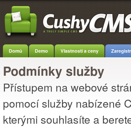
Domů
Demo
Vlastnosti a ceny
Zaregistr
Podmínky služby
Přístupem na webové str
pomocí služby nabízené C
kterými souhlasíte a bere