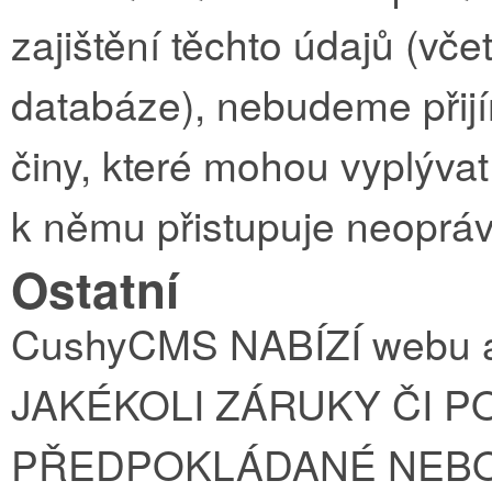
zajištění těchto údajů (včet
databáze), nebudeme přij
činy, které mohou vyplýva
k němu přistupuje neoprávn
Ostatní
CushyCMS NABÍZÍ webu a
JAKÉKOLI ZÁRUKY ČI P
PŘEDPOKLÁDANÉ NEBO