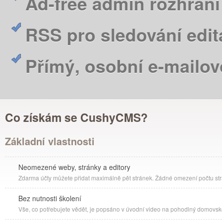
Ad-free admin rozhraní
RSS pro sledování edit
Přímý, osobní e-mailo
Co získám se CushyCMS?
Základní vlastnosti
Neomezené weby, stránky a editory
Zdarma účty můžete přidat maximálně pět stránek. Žádné omezení počtu str
Bez nutnosti školení
Vše, co potřebujete vědět, je popsáno v úvodní video na pohodlný domovsk