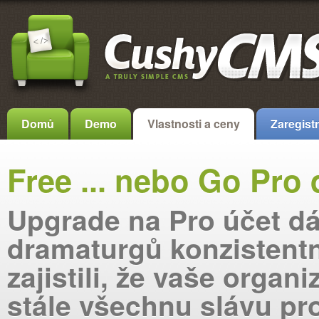
Domů
Demo
Vlastnosti a ceny
Zaregistr
Free ... nebo Go Pro 
Upgrade na Pro účet d
dramaturgů konzistentn
zajistili, že vaše organi
stále všechnu slávu pro