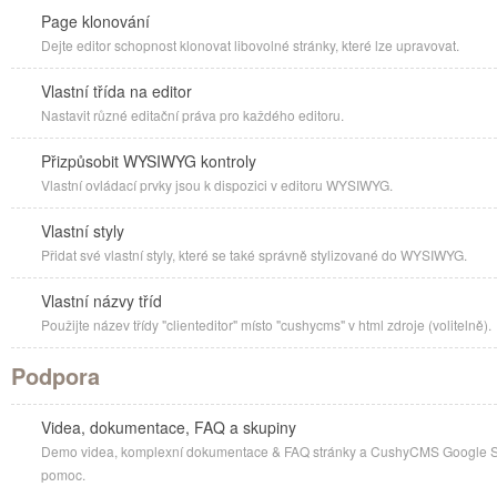
Page klonování
Dejte editor schopnost klonovat libovolné stránky, které lze upravovat.
Vlastní třída na editor
Nastavit různé editační práva pro každého editoru.
Přizpůsobit WYSIWYG kontroly
Vlastní ovládací prvky jsou k dispozici v editoru WYSIWYG.
Vlastní styly
Přidat své vlastní styly, které se také správně stylizované do WYSIWYG.
Vlastní názvy tříd
Použijte název třídy "clienteditor" místo "cushycms" v html zdroje (volitelně).
Podpora
Videa, dokumentace, FAQ a skupiny
Demo videa, komplexní dokumentace & FAQ stránky a CushyCMS Google Sku
pomoc.