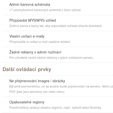
Admin barevná schémata
17 předvytvořené barevných schémat z čeho vybírat.
Přizpůsobit WYSIWYG vzhled
Změna písma a barvy tak, aby odpovídala vzhledu klienta stránkách.
Vlastní uvítací e-maily
Přizpůsobte si uvítací e-mail zaslána redakci.
Žádné reklamy v admin rozhraní
Pro uživatelé nevidí žádné reklamy v jejich ovládacím panelu.
Další ovládací prvky
Ne přejmenování images / obrázky
Být plně pod kontrolou, co se soubor bude pojmenován na serveru. Velmi už
PDF, jako jsou seznamy cen nebo menu.
Opakovatelné regiony
Povolit editory opakují obsahu regionů, např.. vytvořit sekci Novinky.