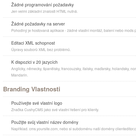
Žádné programování požadavky
Jen velmi základní znalosti HTML nutná.
Žádné požadavky na server
Pohodlný je hostovaná aplikace - žádné vlastní montáž, balení nebo mods
Editaci XML schopnost
Úpravy souborů XML bez problémů.
K dispozici v 20 jazycích
Anglicky, německy, španělsky, francouzsky, italsky, maďarsky, holandsky, nors
Mandarin.
Branding Vlastnosti
Používejte své vlastní logo
Značka CushyCMS jako své vlastní řešení pro klienty.
Použijte svůj vlastní název domény
Například. cms.yoursite.com, nebo si subdoménu naší domény clienteditor.co