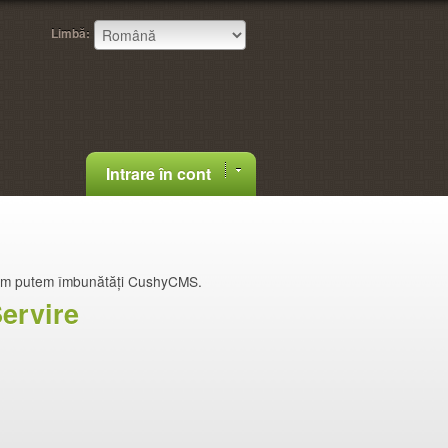
Limbă:
Intrare în cont
um putem îmbunătăți CushyCMS.
ervire