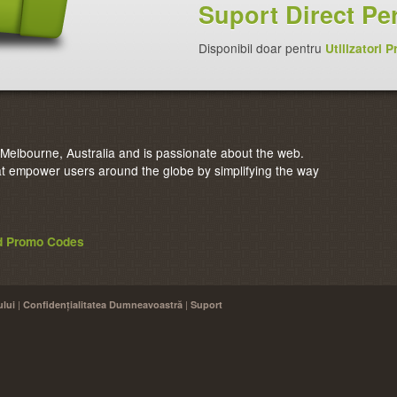
Suport Direct Pe
Disponibil doar pentru
Utilizatori P
elbourne, Australia and is passionate about the web.
 empower users around the globe by simplifying the way
nd Promo Codes
|
|
ului
Confidențialitatea Dumneavoastră
Suport