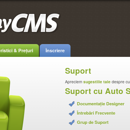
istici & Prețuri
Înscriere
Suport
Apreciem
sugestiile tale
despre c
Suport cu Auto S
Documentație Designer
Întrebări Frecvente
Grup de Suport