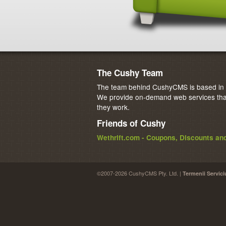
The Cushy Team
The team behind CushyCMS is based in M
We provide on-demand web services that
they work.
Friends of Cushy
Wethrift.com - Coupons, Discounts a
©2007-2026 CushyCMS Pty. Ltd. |
Termenii Servici