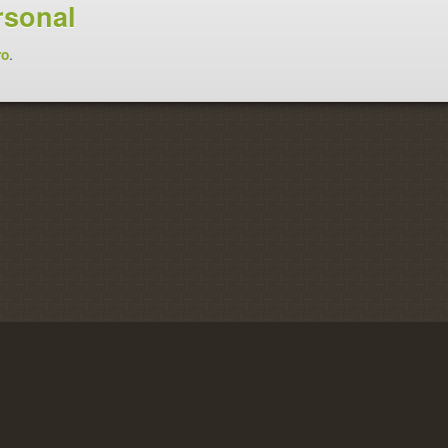
rsonal
ro
.