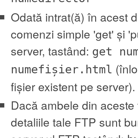
Odată intrat(ă) în acest 
comenzi simple 'get' și 'p
server, tastând:
get nu
(înlo
numefișier.html
fișier existent pe server).
Dacă ambele din aceste t
detaliile tale FTP sunt 