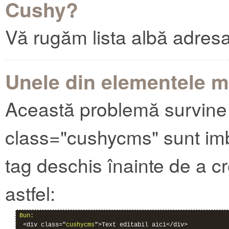
Cushy?
Vă rugăm lista albă adres
Unele din elementele me
Această problemă survine 
class="cushycms" sunt imbr
tag deschis înainte de a c
astfel:
Bun:
 <div class="
cushycms
">Text editabil aici</div>