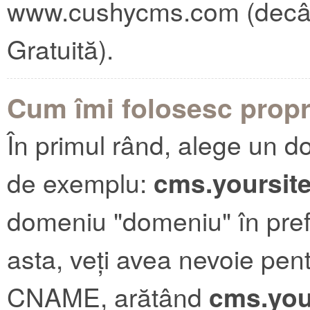
www.cushycms.com (decât 
Gratuită).
Cum îmi folosesc prop
În primul rând, alege un dom
de exemplu:
cms.yoursit
domeniu "domeniu" în prefe
asta, veți avea nevoie pen
CNAME, arătând
cms.you