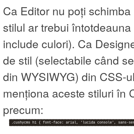
Ca Editor nu poți schimba s
stilul ar trebui întotdeau
include culori). Ca Designe
de stil (selectabile când 
din WYSIWYG) din CSS-ul t
menționa aceste stiluri în 
precum:
.cushycms h1 { font-face: arial, 'lucida console', sans-se