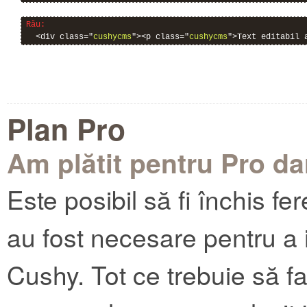
Rău:
  <div class="
cushycms
"><p class="
cushycms
">Text editabil 
Plan Pro
Am plătit pentru Pro da
Este posibil să fi închis fe
au fost necesare pentru a i
Cushy. Tot ce trebuie să fa