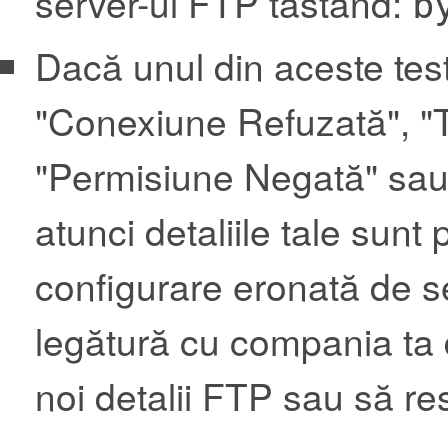
server-ul FTP tastând:
b
Dacă unul din aceste test
"Conexiune Refuzată", "
"Permisiune Negată" sau o
atunci detaliile tale sunt
configurare eronată de ser
legătură cu compania ta d
noi detalii FTP sau să re