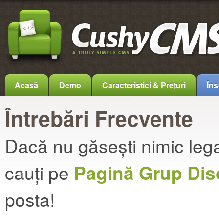
Acasă
Demo
Caracteristici & Prețuri
Îns
Întrebări Frecvente
Dacă nu găsești nimic lega
cauți pe
Pagină Grup Dis
posta!