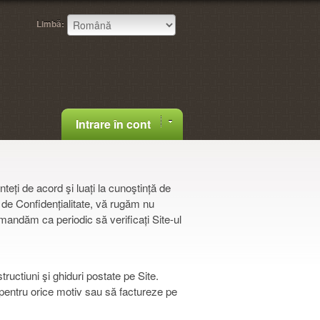
Limbă:
Intrare în cont
eți de acord şi luați la cunoştință de
 de Confidențialitate, vă rugăm nu
mandăm ca periodic să verificați Site-ul
ructiuni şi ghiduri postate pe Site.
 pentru orice motiv sau să factureze pe