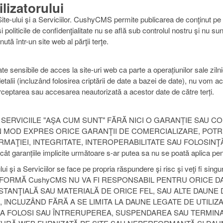
lizatorului
ite-ului şi a Serviciilor. CushyCMS permite publicarea de conţinut pe sit
e şi politicile de confidenţialitate nu se află sub controlul nostru şi nu 
tă într-un site web al părţii terţe.
ensibile de acces la site-uri web ca parte a operațiunilor sale zilni
talii (incluzând folosirea criptării de date a bazei de date), nu vom a
terceptarea sau accesarea neautorizată a acestor date de către terți.
 SERVICIILE "AŞA CUM SUNT" FĂRĂ NICI O GARANȚIE SAU CO
N MOD EXPRES ORICE GARANŢII DE COMERCIALIZARE, POT
ŢIEI, INTEGRITATE, INTEROPERABILITATE SAU FOLOSINŢĂ GA
 încât garanțiile implicite următoare s-ar putea sa nu se poată aplica 
ului şi a Serviciilor se face pe propria răspundere şi risc şi veţi fi si
NICI O FORMĂ CushyCMS NU VA FI RESPONSABIL PENTRU ORICE 
TANŢIALĂ SAU MATERIALĂ DE ORICE FEL, SAU ALTE DAUNE 
 INCLUZÂND FĂRĂ A SE LIMITA LA DAUNE LEGATE DE UTILIZA
 A FOLOSI SAU ÎNTRERUPEREA, SUSPENDAREA SAU TERMINARE