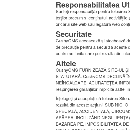
Responsabilitatea Uti
Sunteţi responsabil(ă) pentru folosirea S
terţilor precum şi conţinutul, activităţil
oricărui site web sau legătură web conţinu
Securitate
CushyCMS accesează şi stochează date s
de precauție pentru a securiza aceste de
pentru acțiunile care pot rezulta din in
Altele
CushyCMS FURNIZEAZĂ SITE-UL ŞI
STATUTARĂ. CushyCMS DECLINĂ Î
NEÎNCALCARE, ACURATEŢEA INFORMA
respingerea garanțiilor implicite astfel
Înțelegeţi şi acceptaţi că folosirea Site-
rezultă din aceste acţiuni. SUB 
SPECIALĂ, ACCIDENTALĂ, CIRCUMS
APĂREA, INCLUZÂND NEGLIJENŢA),
BAZAREA PE, IMPOSIBILITATEA DE