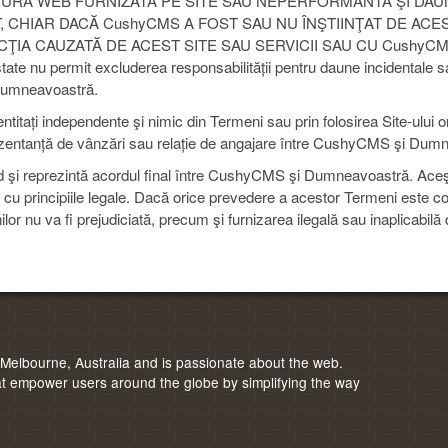
TURĂ WEB FURNIZATĂ PE SITE SAU NEPERFORMANTĂ ŞI DAU
IT, CHIAR DACĂ CushyCMS A FOST SAU NU ÎNŞTIINŢAT DE ACE
CŢIA CAUZATĂ DE ACEST SITE SAU SERVICII SAU CU CushyCM
e nu permit excluderea responsabilității pentru daune incidentale s
 Dumneavoastră.
ați independente şi nimic din Termeni sau prin folosirea Site-ului ori
prezentanță de vânzări sau relație de angajare între CushyCMS şi Dum
rd şi reprezintă acordul final între CushyCMS şi Dumneavoastră. Aceşt
t cu principiile legale. Dacă orice prevedere a acestor Termeni este co
or nu va fi prejudiciată, precum şi furnizarea ilegală sau inaplicabilă 
elbourne, Australia and is passionate about the web.
 empower users around the globe by simplifying the way