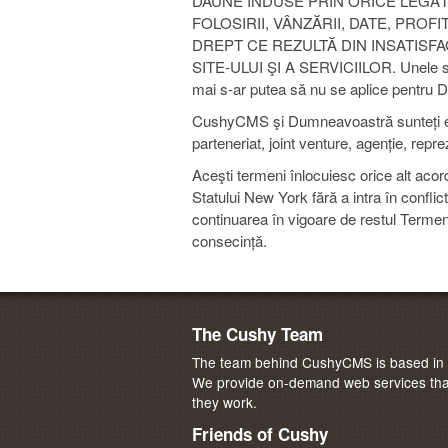
DAUNE INDUSE PRIN ORICE LEGĂ
FOLOSIRII, VÂNZĂRII, DATE, PROF
DREPT CE REZULTĂ DIN INSATISFA
SITE-ULUI ŞI A SERVICIILOR. Unele stat
mai s-ar putea să nu se aplice pentru
CushyCMS şi Dumneavoastră sunteți entit
parteneriat, joint venture, agenție, re
Aceşti termeni înlocuiesc orice alt aco
Statului New York fără a intra în conflic
continuarea în vigoare de restul Termenil
consecință.
The Cushy Team
The team behind CushyCMS is based in M
We provide on-demand web services that
they work.
Friends of Cushy