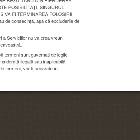
NE REZULTÂND DIN PIERDEREA
STE POSIBILITĂŢI. SINGURUL
S VA FI TERMINAREA FOLOSIRII
au de consecință, aşa că excluderile de
 a Serviciilor nu va crea vreun
neavoastră.
i termeni sunt guvernați de legile
nsiderată ilegală sau inaplicabilă,
de termeni, vor fi separate în