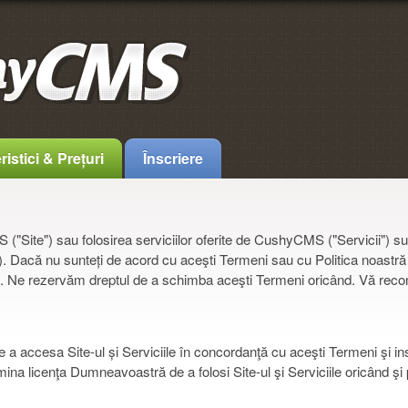
istici & Prețuri
Înscriere
Site") sau folosirea serviciilor oferite de CushyCMS ("Servicii") sunt
"). Dacă nu sunteți de acord cu aceşti Termeni sau cu Politica noastră
iile. Ne rezervăm dreptul de a schimba aceşti Termeni oricând. Vă reco
a accesa Site-ul și Serviciile în concordanţă cu aceşti Termeni şi inst
na licenţa Dumneavoastră de a folosi Site-ul şi Serviciile oricând şi