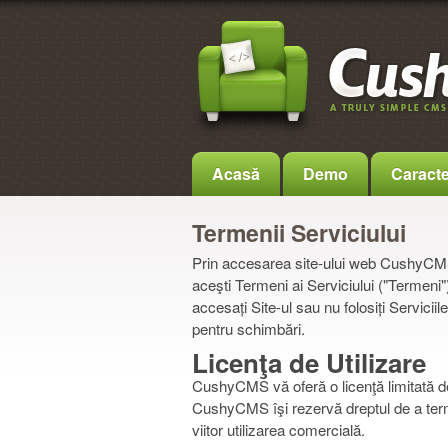
Acasă
Demo
Caracter
Termenii Serviciului
Prin accesarea site-ului web CushyCMS ("
aceşti Termeni ai Serviciului ("Termeni
accesați Site-ul sau nu folosiți Servic
pentru schimbări.
Licenţa de Utilizare
CushyCMS vă oferă o licenţă limitată de 
CushyCMS îşi rezervă dreptul de a termi
viitor utilizarea comercială.