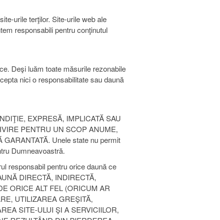
e-urile terţilor. Site-urile web ale
suntem responsabili pentru conţinutul
ce. Deşi luăm toate măsurile rezonabile
ccepta nici o responsabilitate sau daună
NDIŢIE, EXPRESĂ, IMPLICATĂ SAU
RIVIRE PENTRU UN SCOP ANUME,
RANTATĂ. Unele state nu permit
pentru Dumneavoastră.
ngurul responsabil pentru orice daună ce
DAUNĂ DIRECTĂ, INDIRECTĂ,
DE ORICE ALT FEL (ORICUM AR
RE, UTILIZAREA GREŞITĂ,
A SITE-ULUI ŞI A SERVICIILOR,