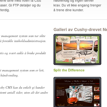
dene dine med noen få CSS
nødvendig og ingen server
asser. Gi FTP detaljer og du
krav. Du vil ikke engang trenger
 ferdig.
å trene dine kunder.
Galleri av Cushy-drevet N
t management system som tar sikte
 å forenkle innholdsadministrasjon.
atis og
svært
enkle å bruke produkt
Split the Difference
t management system som er lett,
en håndvending.
ushy CMS kan du enkelt gi kunder
temt antall sider, uten alt det andre