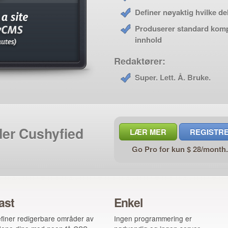
Definer nøyaktig hvilke d
Produserer standard komp
innhold
Redaktører:
Super. Lett. Å. Bruke.
der Cushyfied
LÆR MER
REGISTRE
Go Pro for kun $ 28/month
ast
Enkel
finer redigerbare områder av
Ingen programmering er