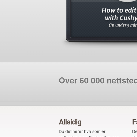
Over 60 000 nettste
Allsidig
F
Du definerer hva som er
De