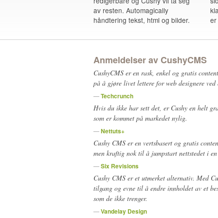
redigerbare og Cushy vil ta seg
si
av resten. Automagically
kl
håndtering tekst, html og bilder.
er
Anmeldelser av CushyCMS
CushyCMS er en rask, enkel og gratis conten
på å gjøre livet lettere for web designere ved
—
Techcrunch
Hvis du ikke har sett det, er Cushy en helt gr
som er kommet på markedet nylig.
—
Nettuts+
Cushy CMS er en vertsbasert og gratis conten
men kraftig nok til å jumpstart nettstedet i 
—
Six Revisions
Cushy CMS er et utmerket alternativ. Med C
tilgang og evne til å endre innholdet av et bes
som de ikke trenger.
—
Vandelay Design