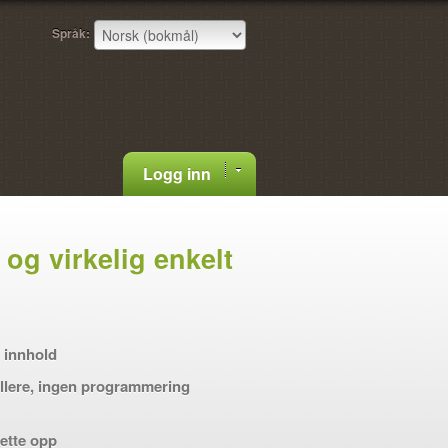
Språk:
Logg inn
 og virkelig enkelt
e innhold
llere, ingen programmering
sette opp