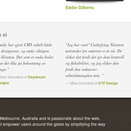
Eddie Gilberts
 si
ushy har gjort CMS enkelt både
"Jeg har vært" Cushyfying 'klienten
r designeren, og enda viktigere
nettsteder for omtrent et år nå. De
r klienten. Det som er enda bedre
elsker det fordi det gir dem kontroll
 at det ikke på bekostning av
og fleksibilitet, og jeg elsker den
sign."
fordi den reduserer
arbeidsmengden min. "
Sian Saunders of
Daydream
signs
— Mike Coombes of
KTF Design
elbourne, Australia and is passionate about the web.
 empower users around the globe by simplifying the way