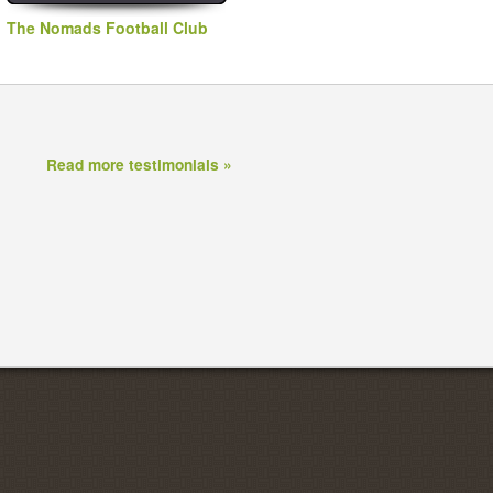
The Nomads Football Club
Read more testimonials »