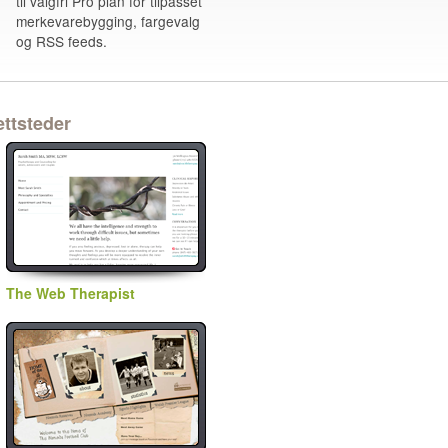
til valgfri Pro plan for tilpasset
merkevarebygging, fargevalg
og RSS feeds.
ettsteder
The Web Therapist