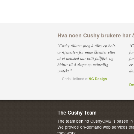
Hva noen Cushy brukere har å
"Cushy tillater meg å tilby en bolt-
"C
on-tjenesten for mine klienter etter
fo
at et nettsted har blitt fullført, og
fo
bidrar til å skape en månedlig
er
inntekt."
de
— Chris Holland of
9G Design
— 
De
The Cushy Team
The team behind CushyCMS is based in M
We provide on-demand web services that
they work.