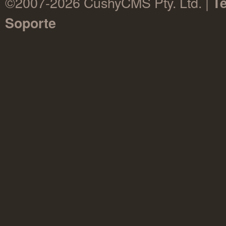
©2007-2026 CushyCMS Pty. Ltd. |
Té
Soporte