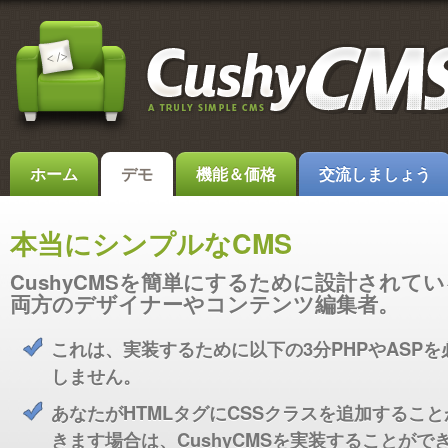
ホーム
デモ
機能＆価格
交流しましょう
本当にシンプルなCMS
CushyCMSを簡単にするために設計されている
両方のデザイナーやコンテンツ編集者。
これは、実装するために以下の3分PHPやASPを
しません。
あなたがHTMLタグにCSSクラスを追加すること
きます場合は、CushyCMSを実装することがで