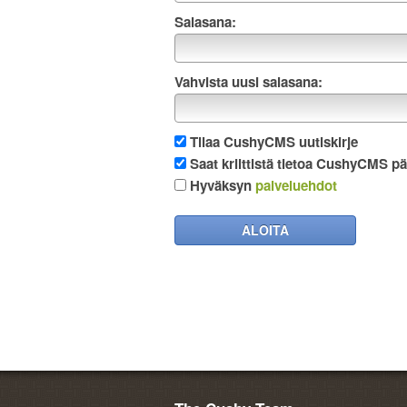
Salasana:
Vahvista uusi salasana:
Tilaa CushyCMS uutiskirje
Saat kriittistä tietoa CushyCMS pä
Hyväksyn
palveluehdot
ALOITA