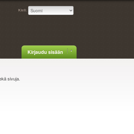
Kieli:
Kirjaudu sisään
ekä sivuja.