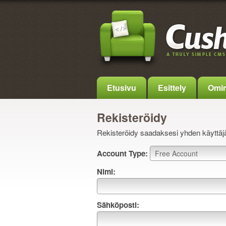
Etusivu
Esittely
Omin
Rekisteröidy
Rekisteröidy saadaksesi yhden käyttäjäti
Account Type:
Nimi:
Sähköposti: