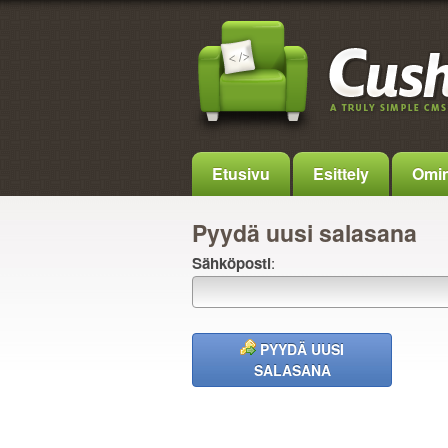
Etusivu
Esittely
Omin
Pyydä uusi salasana
Sähköposti
:
PYYDÄ UUSI
SALASANA