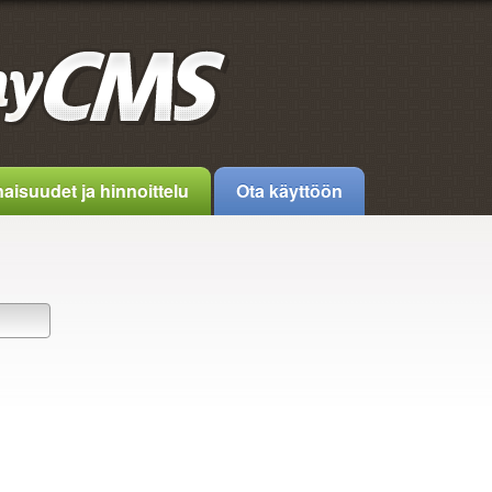
aisuudet ja hinnoittelu
Ota käyttöön