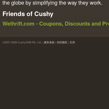
the globe by simplifying the way they work.
Friends of Cushy
Wethrift.com - Coupons, Discounts and 
©2007-2026 CushyCMS Pty. Ltd. |
|
|
服务条款
你的隐私
支持