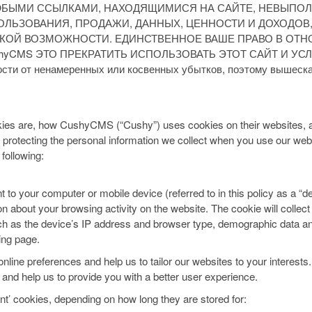
БЫМИ ССЫЛКАМИ, НАХОДЯЩИМИСЯ НА САЙТЕ, НЕВЫПОЛ
ЬЗОВАНИЯ, ПРОДАЖИ, ДАННЫХ, ЦЕННОСТИ И ДОХОДОВ, 
АКОЙ ВОЗМОЖНОСТИ. ЕДИНСТВЕННОЕ ВАШЕ ПРАВО В ОТ
yCMS ЭТО ПРЕКРАТИТЬ ИСПОЛЬЗОВАТЬ ЭТОТ САЙТ И УСЛУГ
сти от ненамеренных или косвенных убытков, поэтому вышесказ
okies are, how CushyCMS (“Cushy”) uses cookies on their websites,
protecting the personal information we collect when you use our web
following:
nt to your computer or mobile device (referred to in this policy as a “
bout your browsing activity on the website. The cookie will collect i
ch as the device’s IP address and browser type, demographic data and, 
king page.
nline preferences and help us to tailor our websites to your interest
 and help us to provide you with a better user experience.
ent’ cookies, depending on how long they are stored for: