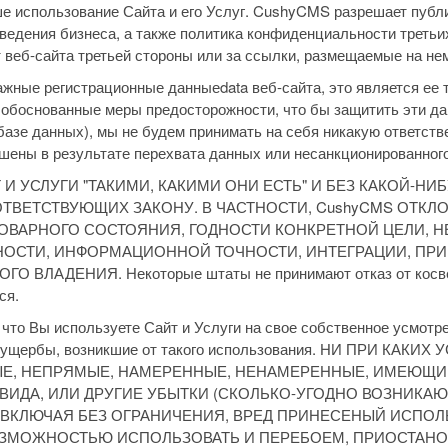
е использование Сайта и его Услуг. CushyCMS разрешает публи
 ведения бизнеса, а также политика конфиденциальности третьи
т веб-сайта третьей стороны или за ссылки, размещаемые на не
жные регистрационные данныеdata веб-сайта, это является ее
 обоснованные меры предосторожности, что бы защитить эти д
азе данных), мы не будем принимать на себя никакую ответств
ршены в результате перехвата данных или несанкционированног
И УСЛУГИ "ТАКИМИ, КАКИМИ ОНИ ЕСТЬ" И БЕЗ КАКОЙ-НИ
ВЕТСТВУЮЩИХ ЗАКОНУ. В ЧАСТНОСТИ, CushyCMS ОТКЛ
ОВАРНОГО СОСТОЯНИЯ, ГОДНОСТИ КОНКРЕТНОЙ ЦЕЛИ, 
ОСТИ, ИНФОРМАЦИОННОЙ ТОЧНОСТИ, ИНТЕГРАЦИИ, ПР
ЛАДЕНИЯ. Некоторые штаты не принимают отказ от косвен
ся.
 что Вы используете Сайт и Услуги на свое собственное усмотре
е ущербы, возникшие от такого использования. НИ ПРИ КАК
ЫЕ, НЕПРЯМЫЕ, НАМЕРЕННЫЕ, НЕНАМЕРЕННЫЕ, ИМЕЮЩИ
ИДА, ИЛИ ДРУГИЕ УБЫТКИ (СКОЛЬКО-УГОДНО ВОЗНИКАЮ
 ВКЛЮЧАЯ БЕЗ ОГРАНИЧЕНИЯ, ВРЕД ПРИНЕСЕНЫЙ ИСПО
ЗМОЖНОСТЬЮ ИСПОЛЬЗОВАТЬ И ПЕРЕБОЕМ, ПРИОСТАНОВ