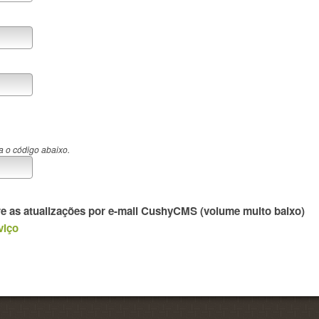
a o código abaixo.
re as atualizações por e-mail CushyCMS (volume muito baixo)
viço