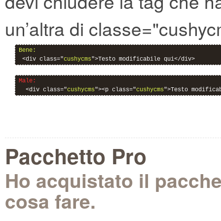
devi chiudere la tag che h
un’altra di classe="cushy
Bene:
 <div class="
cushycms
">Testo modificabile qui</div>
Male:
  <div class="
cushycms
"><p class="
cushycms
">Testo modifica
Pacchetto Pro
Ho acquistato il pacch
cosa fare.