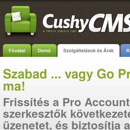
Főoldal
Demó
Szolgáltatások és Árak
R
Szabad ... vagy Go P
ma!
Frissítés a Pro Account
szerkesztők következet
üzenetet, és biztosítja 