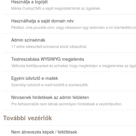
Használja a logóját
Márka CushyCMS a saját megoldást kínál az ügyfelek.
Használhatja a saját domain név
Például. cms.yoursite.com, vagy válasszon egy aldomain a mi clienteditor.co
Admin színsémák
17 előre elkészített színséma közül választhat.
Testreszabása WYSIWYG megjelenés
Változás betűtípusokat és színeket, hogy megfeleljen a megjelenése az ügyf
Egyéni üdvözlő e-mailek
Személyi üdvözlő e-mailt küldött a szerkesztők.
Nincsenek hirdetések az admin felületen
Pro felhasználók nem látnak semmilyen hirdetések a vezérlőpulton.
További vezérlők
Nem átnevezés képek / feltöltések