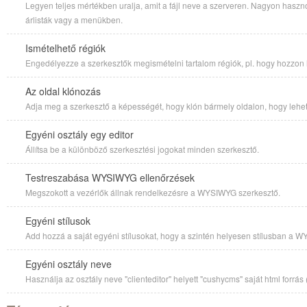
Legyen teljes mértékben uralja, amit a fájl neve a szerveren. Nagyon haszn
árlisták vagy a menükben.
Ismételhető régiók
Engedélyezze a szerkesztők megismételni tartalom régiók, pl. hogy hozzon l
Az oldal klónozás
Adja meg a szerkesztő a képességét, hogy klón bármely oldalon, hogy lehet
Egyéni osztály egy editor
Állítsa be a különböző szerkesztési jogokat minden szerkesztő.
Testreszabása WYSIWYG ellenőrzések
Megszokott a vezérlők állnak rendelkezésre a WYSIWYG szerkesztő.
Egyéni stílusok
Add hozzá a saját egyéni stílusokat, hogy a szintén helyesen stílusban a 
Egyéni osztály neve
Használja az osztály neve "clienteditor" helyett "cushycms" saját html forrás