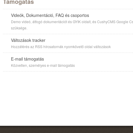
Támogatás
Videók, Dokumentáció, FAQ és csoportos
Demo videó, átfogó dokumentációt és GYIK oldalt, és CushyCMS Google Cso
szüksége.
Változások tracker
Hozzáférés az RSS hírcsatornák nyomkövető oldal változások
E-mail támogatás
Közvetlen, személyes e-mail támogatás