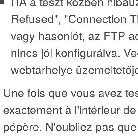
HA a teszt közben hibaüz
Refused", "Connection T
vagy hasonlót, az FTP ad
nincs jól konfigurálva. V
webtárhelye üzemeltetőjé
Une fois que vous avez test
exactement à l'intérieur d
pépère. N'oubliez pas que 