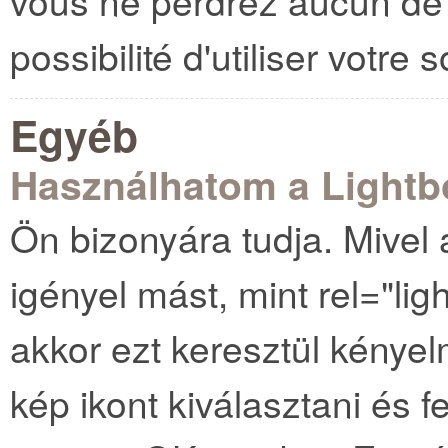
vous ne perdrez aucun de v
possibilité d'utiliser votr
Egyéb
Használhatom a Lightb
Ön bizonyára tudja. Mivel 
igényel mást, mint rel="li
akkor ezt keresztül kény
kép ikont kiválasztani és f