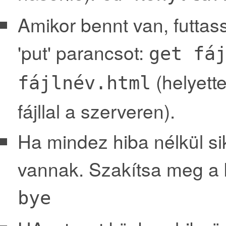
Amikor bennt van, futtas
'put' parancsot:
get fá
(helyette
fájlnév.html
fájllal a szerveren).
Ha mindez hiba nélkül s
vannak. Szakítsa meg a 
bye