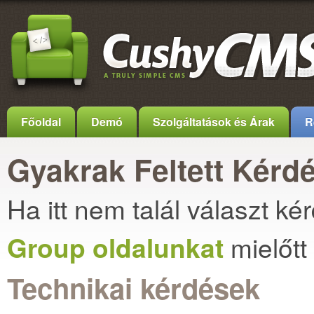
Főoldal
Demó
Szolgáltatások és Árak
R
Gyakrak Feltett Kérd
Ha itt nem talál választ k
Group oldalunkat
mielőtt
Technikai kérdések