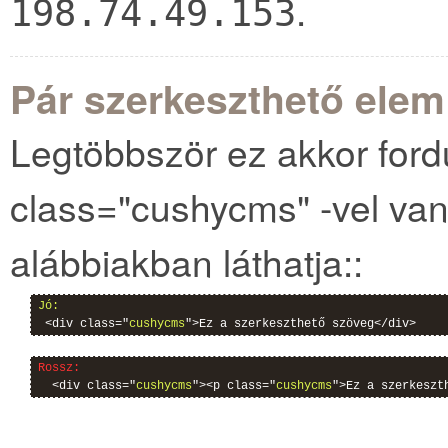
.
198.74.49.153
Pár szerkeszthető elem
Legtöbbször ez akkor fordu
class="cushycms" -vel va
alábbiakban láthatja::
Jó:
 <div class="
cushycms
">Ez a szerkeszthető szöveg</div>
Rossz:
  <div class="
cushycms
"><p class="
cushycms
">Ez a szerkeszt