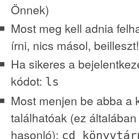
Önnek)
Most meg kell adnia felha
írni, nics másol, beilleszt!
Ha sikeres a bejelentke
kódot:
ls
Most menjen be abba a kö
találhatóak (ez általába
hasonló):
cd könyvtár