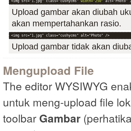
<img src="1.jpg" class="cushycms" 
width="250"
 alt="Photo" 
Upload gambar akan diubah uku
akan mempertahankan rasio.
<img src="1.jpg" class="cushycms" alt="Photo" />
Upload gambar tidak akan diub
Mengupload File
The editor WYSIWYG ena
untuk meng-upload file lok
toolbar
Gambar
(perhatik