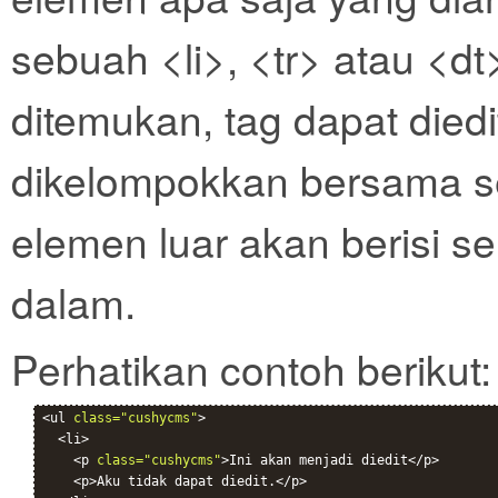
sebuah <li>, <tr> atau <dt
ditemukan, tag dapat died
dikelompokkan bersama s
elemen luar akan berisi s
dalam.
Perhatikan contoh berikut:
<ul 
class="cushycms"
>

  <li>

    <p 
class="cushycms"
>Ini akan menjadi diedit</p>

    <p>Aku tidak dapat diedit.</p>
