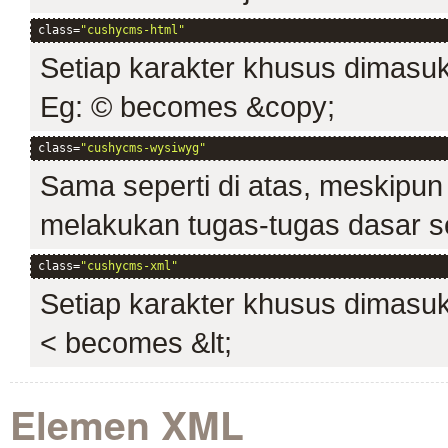
class=
"cushycms-html"
Setiap karakter khusus dimasuk
Eg: © becomes &copy;
class=
"cushycms-wysiwyg"
Sama seperti di atas, meskipun 
melakukan tugas-tugas dasar sep
class=
"cushycms-xml"
Setiap karakter khusus dimasuk
< becomes &lt;
Elemen XML