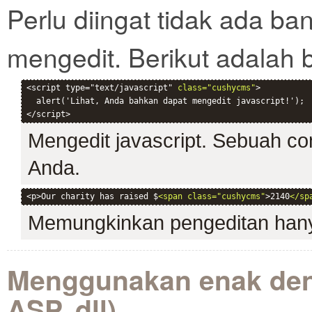
Perlu diingat tidak ada ba
mengedit. Berikut adalah 
<script type="text/javascript" 
class="cushycms"
>

  alert('Lihat, Anda bahkan dapat mengedit javascript!');

Mengedit javascript. Sebuah c
Anda.
<p>Our charity has raised $
<span class="cushycms"
>2140
</sp
Memungkinkan pengeditan hanya
Menggunakan enak den
ASP, dll)