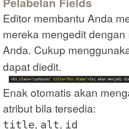
Pelabelan Fields
Editor membantu Anda men
mereka mengedit dengan 
Anda. Cukup menggunak
dapat diedit.
<h1 class="cushycms" 
title="Pos Utama"
>Ini akan menjadi di
Enak otomatis akan mengamb
atribut bila tersedia:
,
,
title
alt
id