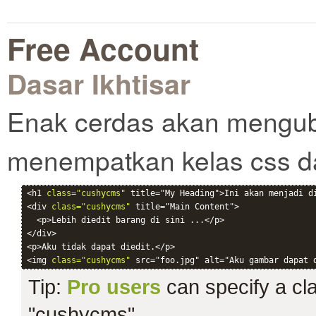
Free Account
Dasar Ikhtisar
Enak cerdas akan mengub
menempatkan kelas css d
<h1 
class="cushycms"
 title="My Heading">Ini akan menjadi di
<div 
class="cushycms"
 title="Main Content">

  <p>Lebih diedit barang di sini ...</p>

</div>

<p>Aku tidak dapat diedit.</p>

<img 
class="cushycms"
Tip:
Pro users
can specify a clas
"cushycms".