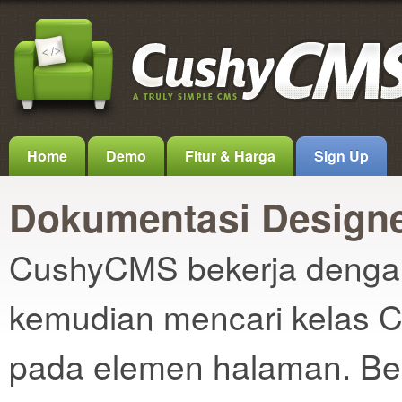
Home
Demo
Fitur & Harga
Sign Up
Dokumentasi Design
CushyCMS bekerja dengan
kemudian mencari kelas C
pada elemen halaman. Be