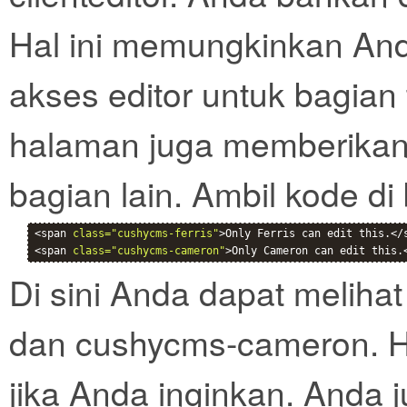
Hal ini memungkinkan An
akses editor untuk bagian
halaman juga memberikan
bagian lain. Ambil kode di
<span 
class="cushycms-ferris"
>Only Ferris can edit this.</s
<span 
class="cushycms-cameron"
>Only Cameron can edit this.
Di sini Anda dapat meliha
dan cushycms-cameron. Ha
jika Anda inginkan. Anda 