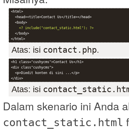
<html>

  <head><title>Contact Us</title></head>

  <body>

<? include("contact_static.html"); ?>
  </body>

Atas: isi
contact.php
.
<h1 class="cushycms">Contact Us</h1>

<div class"cushycms">

  <p>Diedit konten di sini ...</p>

Atas: isi
contact_static.ht
Dalam skenario ini Anda 
f
contact_static.html